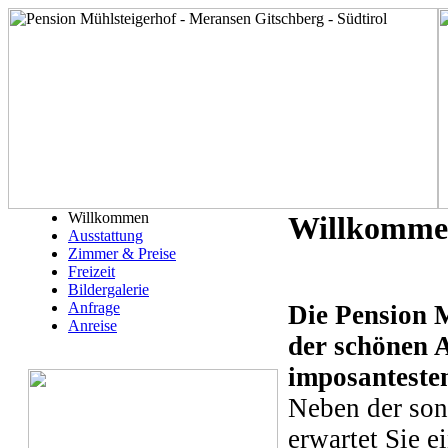
Willkommen
Willkommen
Ausstattung
Zimmer & Preise
Freizeit
Bildergalerie
Anfrage
Die Pension M
Anreise
der schönen A
imposanteste
Neben der son
erwartet Sie e