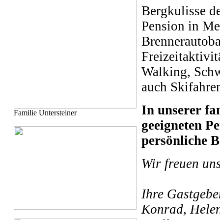
Bergkulisse d
Pension in Me
Brennerautobah
Freizeitaktiv
Walking, Schw
auch Skifahren
In unserer fa
Familie Untersteiner
geeigneten Pe
persönliche B
Wir freuen un
Ihre Gastgebe
Konrad, Helen