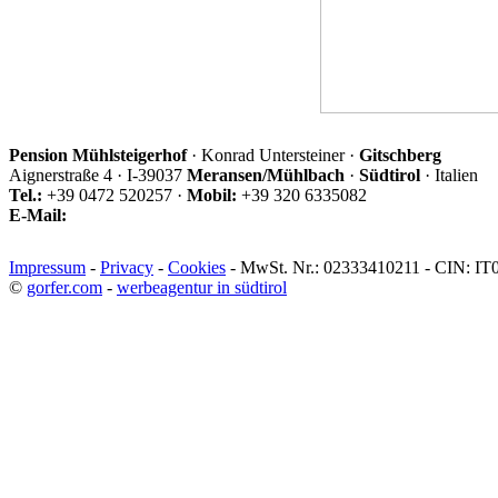
Pension Mühlsteigerhof
· Konrad Untersteiner ·
Gitschberg
Aignerstraße 4 · I-39037
Meransen/Mühlbach
·
Südtirol
· Italien
Tel.:
+39 0472 520257 ·
Mobil:
+39 320 6335082
E-Mail:
Impressum
-
Privacy
-
Cookies
- MwSt. Nr.: 02333410211 - CIN
©
gorfer.com
-
werbeagentur in südtirol